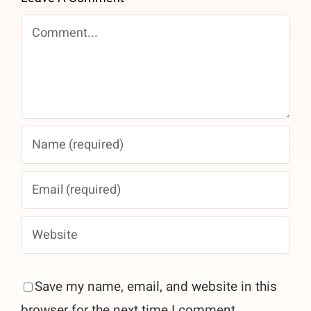
Comment
Save my name, email, and website in this
browser for the next time I comment.