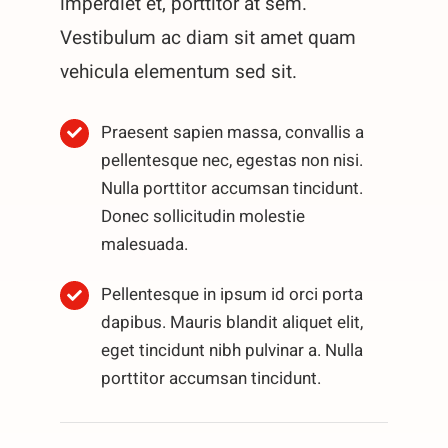
imperdiet et, porttitor at sem.
Vestibulum ac diam sit amet quam
vehicula elementum sed sit.
Praesent sapien massa, convallis a
pellentesque nec, egestas non nisi.
Nulla porttitor accumsan tincidunt.
Donec sollicitudin molestie
malesuada.
Pellentesque in ipsum id orci porta
dapibus. Mauris blandit aliquet elit,
eget tincidunt nibh pulvinar a. Nulla
porttitor accumsan tincidunt.