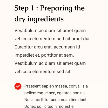
Step 1 : Preparing the
dry ingredients
Vestibulum ac diam sit amet quam
vehicula elementum sed sit amet dui.
Curabitur arcu erat, accumsan id
imperdiet et, porttitor at sem.
Vestibulum ac diam sit amet quam
vehicula elementum sed sit.
Praesent sapien massa, convallis a
pellentesque nec, egestas non nisi.
Nulla porttitor accumsan tincidunt.
Donec sollicitudin molestie