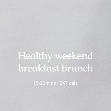
Healthy weekend
breakfast brunch
15-20mins | 247 cals