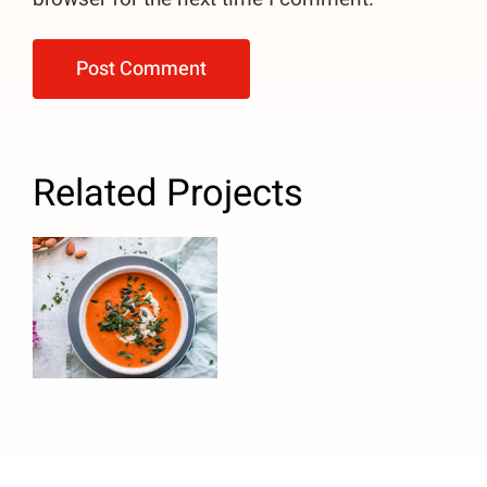
Related Projects
Pumpkin
soup with
grilled
almonds